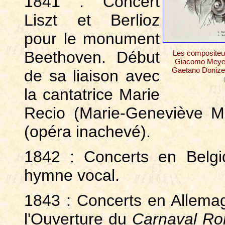
1841 : Concert
Liszt et Berlioz
pour le monument
Beethoven. Début
Les compositeur
Giacomo Meyerb
Gaetano Donizet
de sa liaison avec
la cantatrice Marie
Recio (Marie-Geneviève Ma
(opéra inachevé).
1842 : Concerts en Belg
hymne vocal.
1843 : Concerts en Allema
l'Ouverture du
Carnaval Ro