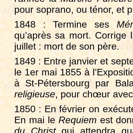
pour soprano, ou ténor, et p
1848 : Termine ses
Mém
qu’après sa mort. Corrige 
juillet : mort de son père.
1849 : Entre janvier et se
le 1er mai 1855 à l’Expositi
à St-Pétersbourg par Ba
religieuse
, pour chœur avec 
1850 : En février on exécu
En mai le
Requiem
est don
du Christ
qui attendra qu