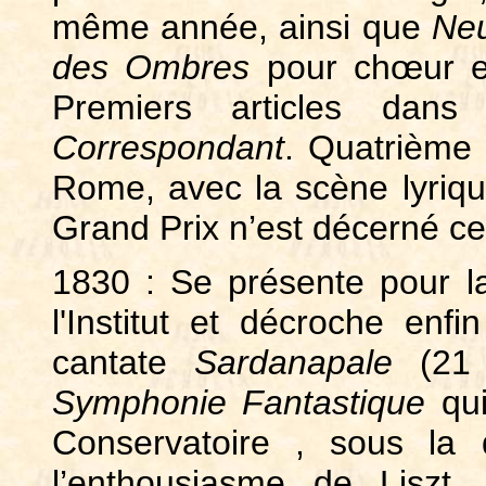
même année, ainsi que
Neu
des Ombres
pour chœur et
Premiers articles dan
Correspondant
. Quatrième 
Rome, avec la scène lyriq
Grand Prix n’est décerné ce
1830 : Se présente pour l
l'Institut et décroche enf
cantate
Sardanapale
(21 
Symphonie Fantastique
qui
Conservatoire , sous la 
l’enthousiasme de Liszt