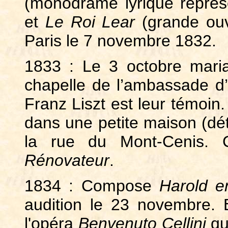
(monodrame lyrique repré
et
Le Roi Lear
(grande ouv
Paris le 7 novembre 1832.
1833 : Le 3 octobre mari
chapelle de l’ambassade d’A
Franz Liszt est leur témoin.
dans une petite maison (dét
la rue du Mont-Cenis. C
Rénovateur
.
1834 : Compose
Harold en
audition le 23 novembre. 
l'opéra
Benvenuto Cellini
qu'