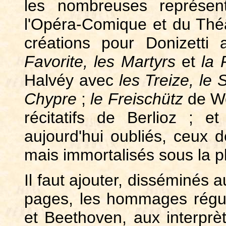
les nombreuses représent
l'Opéra-Comique et du Théâ
créations pour Donizetti
Favorite,
les
Martyrs
et
la
Halvéy avec
les
Treize,
le
S
Chypre
;
le
Freischütz
de We
récitatifs de Berlioz ; e
aujourd'hui oubliés, ceux d
mais immortalisés sous la p
Il faut ajouter, disséminés 
pages, les hommages réguli
et Beethoven, aux interprè