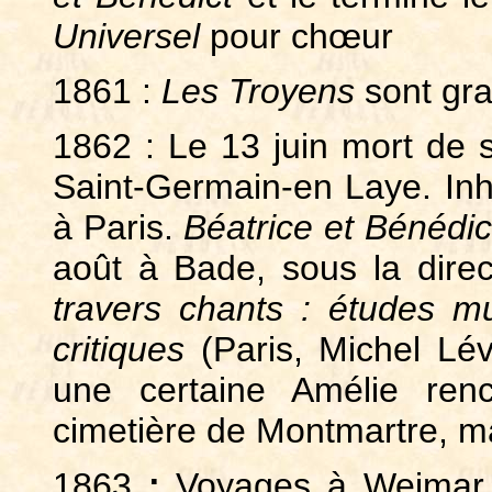
Universel
pour chœur
1861 :
Les Troyens
sont gra
1862 : Le 13 juin mort de
Saint-Germain-en Laye. In
à Paris.
Béatrice et Bénédic
août à Bade, sous la direc
travers chants : études mu
critiques
(Paris, Michel Lév
une certaine Amélie ren
cimetière de Montmartre, mai
1863
:
Voyages à Weimar.