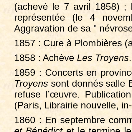
(achevé le 7 avril 1858) ;
représentée (le 4 novem
Aggravation de sa " névrose 
1857 : Cure à Plombières (a
1858 : Achève
Les Troyens
1859 : Concerts en provin
Troyens
sont donnés salle 
refuse l’œuvre. Publicati
(Paris, Librairie nouvelle, i
1860 : En septembre comm
et Bénédict
et le termine le