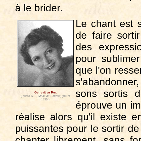
à le brider.
Le chant est 
de faire sort
des expressi
pour sublimer
que l'on ressen
s'abandonner,
sons sortis 
Geneviève Rex
( photo X...,
Guide du Concert
, juillet
1950 )
éprouve un imm
réalise alors qu'il existe 
puissantes pour le sortir de
chanter librement, sans fo