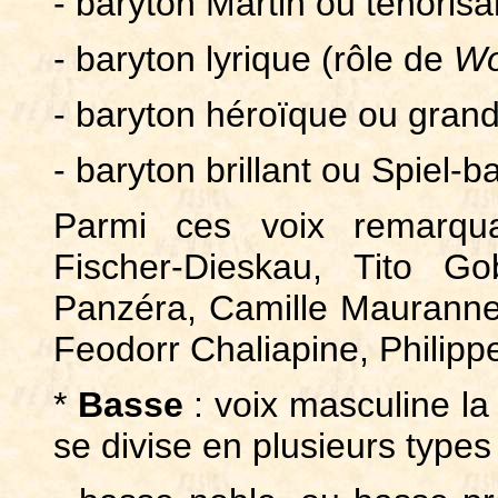
- baryton Martin ou ténorisa
- baryton lyrique (rôle de
Wo
- baryton héroïque ou grand
- baryton brillant ou Spiel-b
Parmi ces voix remarqua
Fischer-Dieskau, Tito G
Panzéra, Camille Maurann
Feodorr Chaliapine, Philippe
*
Basse
: voix masculine la 
se divise en plusieurs types 