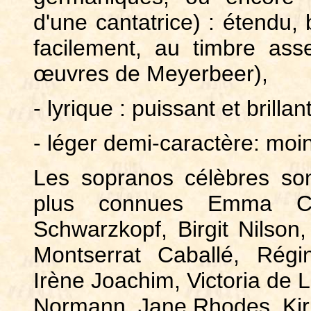
d'une cantatrice) : étendu, b
facilement, au timbre ass
œuvres de Meyerbeer),
- lyrique : puissant et brilla
- léger demi-caractère: moin
Les sopranos célèbres so
plus connues Emma Cal
Schwarzkopf, Birgit Nilson
Montserrat Caballé, Régi
Irène Joachim, Victoria de
Normann, Jane Rhodes, Kiri