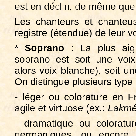
est en déclin, de même qu
Les chanteurs et chanteu
registre (étendue) de leur v
*
Soprano
: La plus aig
soprano est soit une voix
alors voix blanche), soit u
On distingue plusieurs type
- léger ou colorature en Fr
agile et virtuose (ex.:
Lakm
- dramatique ou coloratu
germaniques, ou encore