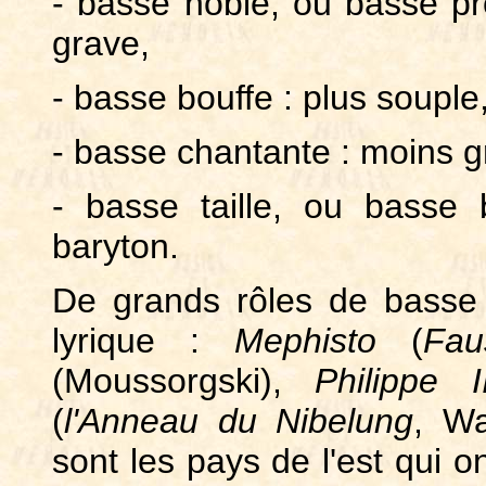
- basse noble, ou basse pr
grave,
- basse bouffe : plus souple
- basse chantante : moins g
- basse taille, ou basse
baryton.
De grands rôles de basse 
lyrique :
Mephisto
(
Fau
(Moussorgski),
Philippe I
(
l'Anneau du Nibelung
, Wa
sont les pays de l'est qui o