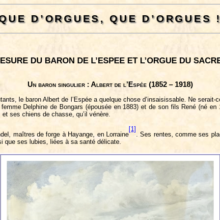
QUE D’ORGUES, QUE D’ORGUES 
ESURE DU BARON DE L’ESPEE ET L’ORGUE DU SAC
Un baron singulier : Albert de l’Espée (1852 – 1918)
s, le baron Albert de l’Espée a quelque chose d’insaisissable. Ne serait-ce
 femme Delphine de Bongars (épousée en 1883) et de son fils René (né en 18
, et ses chiens de chasse, qu’il vénère.
[1]
del, maîtres de forge à Hayange, en Lorraine
. Ses rentes, comme ses plac
i que ses lubies, liées à sa santé délicate.