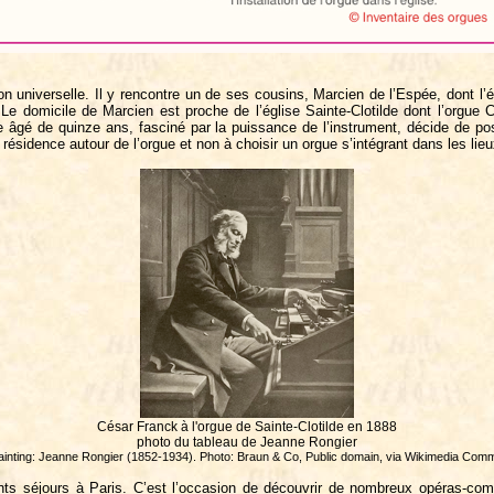
on universelle. Il y rencontre un de ses cousins, Marcien de l’Espée, dont l
 domicile de Marcien est proche de l’église Sainte-Clotilde dont l’orgue Cav
âgé de quinze ans, fasciné par la puissance de l’instrument, décide de poss
sa résidence autour de l’orgue et non à choisir un orgue s’intégrant dans les lie
César Franck à l'orgue de Sainte-Clotilde en 1888
photo du tableau de Jeanne Rongier
ainting: Jeanne Rongier (1852-1934). Photo: Braun & Co, Public domain, via Wikimedia Com
uents séjours à Paris. C’est l’occasion de découvrir de nombreux opéras-