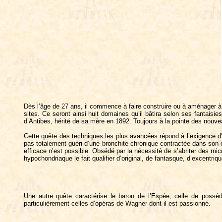
Dès l’âge de 27 ans, il commence à faire construire ou à aménager à g
sites. Ce seront ainsi huit domaines qu’il bâtira selon ses fantai
d’Antibes, hérité de sa mère en 1892. Toujours à la pointe des nouvea
Cette quête des techniques les plus avancées répond à l’exigence d’u
pas totalement guéri d’une bronchite chronique contractée dans son
efficace n’est possible. Obsédé par la nécessité de s’abriter des mi
hypochondriaque le fait qualifier d’original, de fantasque, d’excentri
Une autre quête caractérise le baron de l’Espée, celle de posséde
particulièrement celles d’opéras de Wagner dont il est passionné.