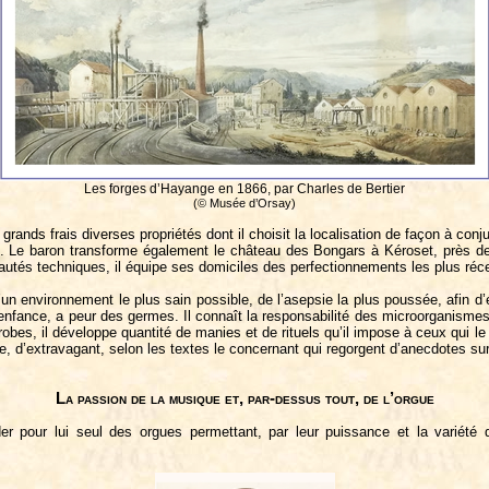
Les forges d’Hayange en 1866, par
Charles de Bertier
(© Musée d’Orsay)
rands frais diverses propriétés dont il choisit la localisation de façon à conj
sies. Le baron transforme également le château des Bongars à Kéroset, près 
utés techniques, il équipe ses domiciles des perfectionnements les plus récent
n environnement le plus sain possible, de l’asepsie la plus poussée, afin d’év
 enfance, a peur des germes. Il connaît la responsabilité des microorganisme
crobes, il développe quantité de manies et de rituels qu’il impose à ceux qui
que, d’extravagant, selon les textes le concernant qui regorgent d’anecdotes su
La passion de la musique et, par-dessus tout, de l’orgue
r pour lui seul des orgues permettant, par leur puissance et la variété 