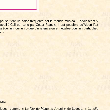
’épouse tient un salon fréquenté par le monde musical. L’adolescent y
aillé-Coll est tenu par César Franck. Il est possible qu’Albert l’ait
éder un jour un orgue d’une envergure inégalée pour un particulier.
ux ?
mons)
comiques, comme «
La fille de Madame Angot
» de Lecocq, «
La jolie