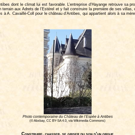
ibes dont le climat lui est favorable. L’entreprise d’Hayange retrouve sa prosp
n terrain aux Adrets de l’Estérel et y fait construire la première de ses vill
à A. Cavaillé-Coll pour le château d’Antibes, qui appartient alors à sa mère
Photo contemporaine du Château de l’Espée à Antibes
(© Abxbay, CC BY-SA 4.0, via Wikimedia Commons)
Construire, chasser, se griser du son d’un orgue