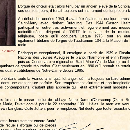
L'orgue de chœur était alors tenu par un ancien élève de la Schola,
ses derniers jours, il tenait toujours cet instrument qui lui procura t
Au début des années 1950, il avait été également quelque temps
Saint-Merry avec Norbert Dufourcq. Dès 1944 Gaston Litai
participait en outre très activement et régulièrement aux mess
radiodiffusées, dirigeant à l'ORTF le service de la musiq
religieuse, poste qu’il occupera jusque 1975, tout en éta
également titulaire de l’orgue de l’auditorium 104 à la Maison de 
radio.
, rue Duroc
Pédagogue exceptionnel, il enseigne à partir de 1939 à l'Instit
National des Jeunes Aveugles le piano, l’harmonie et enfin l’orgu
puis au Conservatoire régional de Saint-Maur (Val-de-Marne), où il
nistes de grande réputation. C'est seulement en 1990 qu'il prenait sa retrai
 des quatre cotitulaires de Notre-Dame depuis 1985.
é dans toute la France ainsi qu'à l'étranger, où il a toujours su faire admir
er dans une architecture parfaite. Son tempérament d'artiste et son imaginati
stes contemporains, d'autant plus apprécié qu’il était extrêmement modeste 
ntes fois par le passé : celui de l'abbaye Notre Dame d'Ourscamp (Oise). S
de Marie, l'avait convié pour le 22 septembre 1991. Hélas, la mort est ven
Jean Langlais, Odile Jutten, pour le remplacer. Nul doute que toute l'assistan
s reste heureusement encore André
de recueils d'orgue ou de pièces
 œuvre :
Douze pièces pour grand