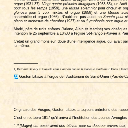
orgue
(1931-37),
Vingt-quatre préludes liturgiques
(1953-55), un
Noël
pour tous les temps
(1959), une
Missa solemnior
pour chœur et org
gloriosa
pour 3 voix mixtes et orgue (1959) et une
Messe sole
assemblée et orgue (1966). N’oublions pas aussi sa
Sonate pour p
piano et orchestre de chambre
(1937) et sa
Symphonie pour orgue et
Marié, père de trois enfants (Ariane, Alain et Martine) ses obsèques
intention le 25 septembre à 18h30 à l'église St-François-Xavier à Pari
C'était un grand monsieur, doué d'une intelligence aiguë, qui avait p
lui-même.
____________
1) Bernard Gavoty et Daniel Lesur,
Pour ou contre la musique moderne?
, Paris, Flamm
Gaston Litaize à l’orgue de l’Auditorium de Saint-Omer (Pas-de-Cal
Originaire des Vosges, Gaston Litaize a toujours entretenu des rapport
C’est en octobre 1917 qu’il arriva à l’Institution des Jeunes Aveugle
" Il [Magin] est aussi aimé des élèves pour sa douceur envers eux, q