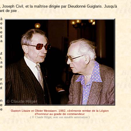
 Joseph Civil, et la maîtrise dirigée par Dieudonné Guiglaris. Jusqu'à
ant de joie .
 à
ze
es
ue
nt
la
ut
e,
 a
te
er
on
et
on
ue
ce
Gaston Litaize et Olivier Messiaen. 1982, cérémonie remise de la Légion
d'honneur au grade de commandeur
( © Claude Hilger, avec son aimable autorisation )