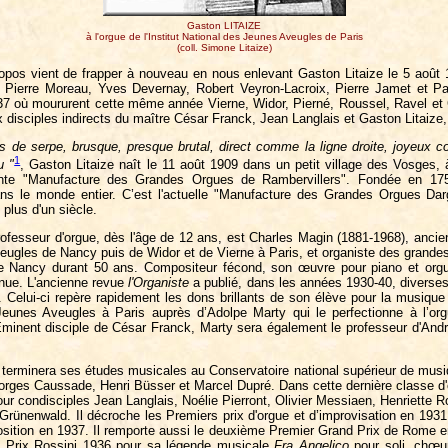
Gaston LITAIZE
à l'orgue de l'Institut National des Jeunes Aveugles de Paris
(coll. Simone Litaize)
ropos vient de frapper à nouveau en nous enlevant Gaston Litaize le 5 août
 Pierre Moreau, Yves Devernay, Robert Veyron-Lacroix, Pierre Jamet et Pau
où moururent cette même année Vierne, Widor, Pierné, Roussel, Ravel et Ger
 disciples indirects du maître César Franck, Jean Langlais et Gaston Litaize
ps de serpe, brusque, presque brutal, direct comme la ligne droite, joyeux 
1
u "
, Gaston Litaize naît le 11 août 1909 dans un petit village des Vosges, 
tante "Manufacture des Grandes Orgues de Rambervillers". Fondée en 175
ns le monde entier. C’est l'actuelle "Manufacture des Grandes Orgues Dar
plus d'un siècle.
ofesseur d'orgue, dès l'âge de 12 ans, est Charles Magin (1881-1968), ancien 
ugles de Nancy puis de Widor et de Vierne à Paris, et organiste des grandes 
 Nancy durant 50 ans. Compositeur fécond, son œuvre pour piano et orgue m
nnue. L'ancienne revue
l'Organiste
a publié, dans les années 1930-40, diverses
 Celui-ci repère rapidement les dons brillants de son élève pour la musique et
Jeunes Aveugles à Paris auprès d’Adolpe Marty qui le perfectionne à l’org
minent disciple de César Franck, Marty sera également le professeur d'And
 terminera ses études musicales au Conservatoire national supérieur de musi
rges Caussade, Henri Büsser et Marcel Dupré. Dans cette dernière classe d'o
our condisciples Jean Langlais, Noélie Pierront, Olivier Messiaen, Henriette Ro
rünenwald. Il décroche les Premiers prix d'orgue et d’improvisation en 1931
sition en 1937. Il remporte aussi le deuxième Premier Grand Prix de Rome en
le Prix Rossini 1936 pour sa légende musicale
Fra Angelico
pour soli, chœur