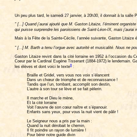
Un peu plus tard, le samedi 27 janvier, à 20h30, il donnait à la salle 
" [...] Quand j’aurai ajouté que M. Gaston Litaize, l’éminent organist
qui puisse surprendre les paroissiens de Saint-Léon-IX, mais j’aurai 
Mais à la Fête de la Sainte-Cécile, l’année suivante, Gaston Litaize é
" [...] M. Barth a tenu l’orgue avec autorité et musicalité. Nous ne po
Gaston Litaize revint dans la cité lorraine en 1952 à l’occasion du 
Coeur par le Cardinal Eugène Tisserant (1884-1972) le lendemain. 
8
les élèves et dont voici le texte
:
Braille et Gridel, vers vous nos voix s’élancent
Dans un chœur de triomphe et de reconnaissance !
Tandis que l’un, tombant, accomplit son destin,
L’autre à son tour se lève et se fait pèlerin.
Il marche et Dieu le mène,
Et la cité lorraine
Voit l’œuvre de son cœur naître et s’épanouir.
Enfants sans yeux, pour vous la nuit vient de pâlir !
Le Seigneur nous a pris par la main :
Quand la nuit dérobait le chemin,
Il fit poindre un rayon de lumière !
Pour bénir notre guide divin