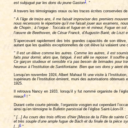
1
est subjugué par les dons du jeune Gaston
. "
A travers les témoignages oraux ou les traces écrites conservées de 
" A l’âge de treize ans, il me faisait improviser des premiers mouvem
nous recensons le répertoire qu’il me faisait jouer aux examens, no
de Chopin ; à l’orgue : Toccata et fugue en ré mineur, Fugue en sol 
l’œuvre de Beethoven, de César Franck, d’Augustin Barié, de Liszt et 
S’apercevant rapidement des très grandes capacités de son élève, Ch
autant que les qualités exceptionnelles de cet élève lui valaient une co
" Il est un élève comme les autres. Comme les autres, il est soumis à
faits pour dormir, alors que, fatigué, il est allé se reposer. Il souff
Ce garçon studieux et sensible n’a pas besoin de brimades pour trava
heureux à l’Institution de Santifontaine. Bien que ses dons y aient ét
Lorsqu’en novembre 1924, Albert Mahaut fit une visite à l’Institution,
supérieurs de l’Institution émirent, muni des autorisations obtenues
1925.
Il retrouva Nancy en 1933, lorsqu’il y fut nommé organiste de l’égli
4
mieux
! "
Durant cette courte période, l’organiste vosgien eut cependant l’occas
ainsi qu’en témoigne le
Bulletin paroissial
de l’église Saint-Léon-IX :
" [...] Au cours des trois offices d’hier [Messe de la Fête de sainte C
et très souple d’une ample fugue de Bach et du finale de la pièce sy
5
[...]
"