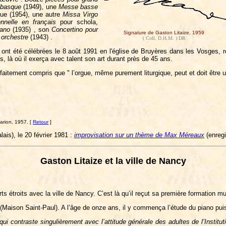
 basque
(1949), une
Messe basse
ue (1954), une autre
Missa Virgo
nnelle en français
pour schola,
iano
(1935) , son
Concertino pour
Signature de Gaston Litaize, 1959
 orchestre
(1943) .
( Coll. D.H.M. ) DR
 ont été célébrées le 8 août 1991 en l'église de Bruyères dans les Vosges, rég
s, là où il exerça avec talent son art durant près de 45 ans.
arfaitement compris que " l’orgue, même purement liturgique, peut et doit être
arion, 1957. [
Retour
]
ais), le 20 février 1981 :
improvisation sur un thème de Max Méreaux
(enreg
Gaston Litaize et la ville de Nancy
s étroits avec la ville de Nancy. C’est là qu’il reçut sa première formation mu
s (Maison Saint-Paul). A l’âge de onze ans, il y commença l’étude du piano pu
ui contraste singulièrement avec l’attitude générale des adultes de l’Institut