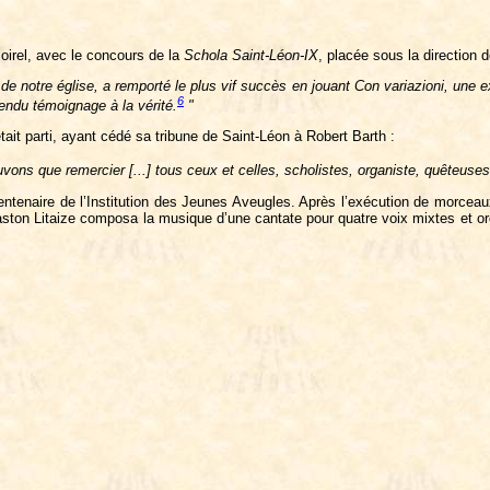
Poirel, avec le concours de la
Schola Saint-Léon-IX
, placée sous la direction 
e de notre église, a remporté le plus vif succès en jouant Con variazioni, une e
6
rendu témoignage à la vérité.
"
tait parti, ayant cédé sa tribune de Saint-Léon à Robert Barth :
uvons que remercier [...] tous ceux et celles, scholistes, organiste, quêteuses,
Centenaire de l’Institution des Jeunes Aveugles. Après l’exécution de morcea
Gaston Litaize composa la musique d’une cantate pour quatre voix mixtes et