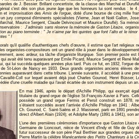
paroles de J. Bessier. Brillant concertiste, de la classe des Marchal et Duruflé
génial c'est dès son plus jeune âge que les honneurs lui sont rendus : le 4 j
on et improvisation des
Amis de l'orgue
, doté d'une bourse de cinq mille fra
r un jury composé d'éminents spécialistes (Vierne, Jean et Noël Gallon, Jos
 Marchal, Maurice Sergent, Claude Delvincourt et Maurice Duruflé). Sa mémoir
nservatoire :
J’admirais sans réserve la mémoire de Gaston Litaize, organist
on au piano terminée : " Je n’aime par les quintes que font l’alto et le ténor 
ntes " !
orals
qu'il qualifie d'authentiques chefs d’œuvre, il estime que l'art religieux
e les organistes-compositeurs ont un grand rôle à jouer dans le développemen
ièrement, avec ardeur, sa tâche d'organiste liturgique. Son premier poste est l
, qui avait été tenu auparavant par Emile Picard, Maurice Sergent et René Ma
ui, qui lui succéda quelques années plus tard. Puis ce fut, en 1932, l'orgue de
ui de St-Léon de Nancy en 1933. Deux grands organistes anciens élèves de
nies auparavant dans cette tribune. L'année suivante, il accédait à une pres
e Cavaillé-Coll sur lequel avaient déjà joué Charles Gounod, Henri Büsser, 
édée d'une cruelle maladie qui l'avait écartée de son instrument depuis un an
En mai 1946, après le départ d'Achille Philipp, qui exerçait é
titulaire du grand orgue de l'église St-François-Xavier à Paris. Ce
possède un grand orgue Fermis et Persil construit en 1878, rel
s’étaient succédés avant l’arrivée d’Achille Philipp en 1941 : A
Ch. Gounod, C. Saint-Saëns et J. Massenet, parti en 1891 prendre 
direct d'Albert Alain (1924); et Adolphe Marty (1891 à 1941), son a
L'une des premières cérémonies d'importance que Gaston Litaize e
Germaine de Lioncourt, nièce de Vincent d'Indy et fille de Guy d
futur successeur de son père Paul Berthier aux grandes orgues de
Pierre Martin la célèbre
Manécanterie des Petits Chanteurs à la Cr