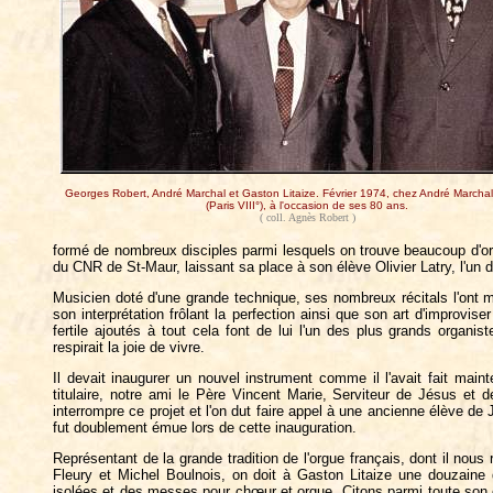
Georges Robert, André Marchal et Gaston Litaize. Février 1974, chez André Marchal
(Paris VIII°), à l'occasion de ses 80 ans.
( coll. Agnès Robert )
formé de nombreux disciples parmi lesquels on trouve beaucoup d'orga
du CNR de St-Maur, laissant sa place à son élève Olivier Latry, l'un
Musicien doté d'une grande technique, ses nombreux récitals l'ont men
son interprétation frôlant la perfection ainsi que son art d'improvis
fertile ajoutés à tout cela font de lui l'un des plus grands organi
respirait la joie de vivre.
Il devait inaugurer un nouvel instrument comme il l'avait fait mai
titulaire, notre ami le Père Vincent Marie, Serviteur de Jésus et 
interrompre ce projet et l'on dut faire appel à une ancienne élève de 
fut doublement émue lors de cette inauguration.
Représentant de la grande tradition de l'orgue français, dont il nou
Fleury et Michel Boulnois, on doit à Gaston Litaize une douzaine 
isolées et des messes pour chœur et orgue. Citons parmi toute son