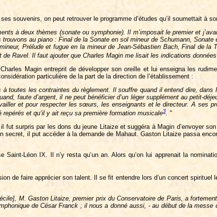
ses souvenirs, on peut retrouver le programme d’études qu’il soumettait à son
ents à deux thèmes (sonate ou symphonie). Il m’imposait le premier et j’avais 
us trouvons au piano : Final de la Sonate en sol mineur de Schumann, Sonate 
mineur, Prélude et fugue en la mineur de Jean-Sébastien Bach, Final de la Tr
de Ravel. Il faut ajouter que Charles Magin me lisait les indications données p
arles Magin entreprit de développer son oreille et lui enseigna les rudimen
nsidération particulière de la part de la direction de l’établissement :
 toutes les contraintes du règlement. Il souffre quand il entend dire, dans le 
re quand, faute d’argent, il ne peut bénéficier d’un léger supplément au petit-dé
iller et pour respecter les sœurs, les enseignants et le directeur. A ses pr
3
é repérés et qu’il y ait reçu sa première formation musicale
. "
 il fut surpris par les dons du jeune Litaize et suggéra à Magin d’envoyer son
 en secret, il put accéder à la demande de Mahaut. Gaston Litaize passa encor
se Saint-Léon IX. Il n’y resta qu’un an. Alors qu’on lui apprenait la nominati
ion de faire apprécier son talent. Il se fit entendre lors d’un concert spirit
écile], M. Gaston Litaize, premier prix du Conservatoire de Paris, a fortement a
mphonique de César Franck ; il nous a donné aussi, - au début de la messe de