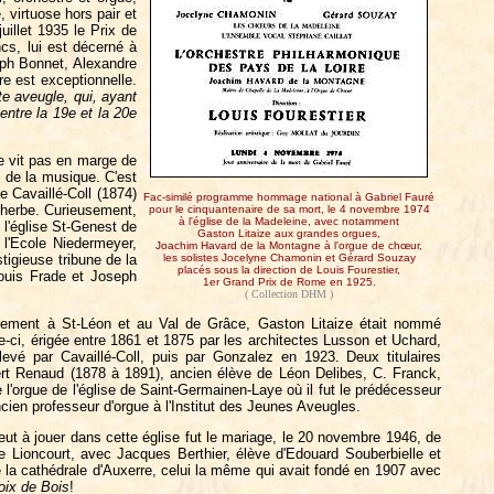
, virtuose hors pair et
uillet 1935 le Prix de
ncs, lui est décerné à
eph Bonnet, Alexandre
e est exceptionnelle.
e aveugle, qui, ayant
entre la 19e et la 20e
 ne vit pas en marge de
t de la musique. C'est
e Cavaillé-Coll (1874)
Fac-similé programme hommage national à Gabriel Fauré
lherbe. Curieusement,
pour le cinquantenaire de sa mort, le 4 novembre 1974
à l'église de la Madeleine, avec notamment
 l'église St-Genest de
Gaston Litaize aux grandes orgues,
 l'Ecole Niedermeyer,
Joachim Havard de la Montagne à l'orgue de chœur,
tigieuse tribune de la
les solistes Jocelyne Chamonin et Gérard Souzay
placés sous la direction de Louis Fourestier,
Louis Frade et Joseph
1er Grand Prix de Rome en 1925.
.
( Collection DHM )
galement à St-Léon et au Val de Grâce, Gaston Litaize était nommé
lle-ci, érigée entre 1861 et 1875 par les architectes Lusson et Uchard,
evé par Cavaillé-Coll, puis par Gonzalez en 1923. Deux titulaires
lbert Renaud (1878 à 1891), ancien élève de Léon Delibes, C. Franck,
l'orgue de l'église de Saint-Germainen-Laye où il fut le prédécesseur
ncien professeur d'orgue à l'Institut des Jeunes Aveugles.
ut à jouer dans cette église fut le mariage, le 20 novembre 1946, de
e Lioncourt, avec Jacques Berthier, élève d'Edouard Souberbielle et
 la cathédrale d'Auxerre, celui la même qui avait fondé en 1907 avec
oix de Bois
!