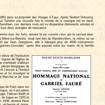
 1991 dans sa propriété des Vosges à Fays. Après Norbert Dufourcq,
l Tortelier une nouvelle fois le monde de la musique est en deuil.
shwin, ces derniers mois ont vu disparaître d'éminents artistes et
, tous deux aveugles de naissance.
comme tous les forts, aimant la vie comme ceux qui la servent bien,
à Ménil-sur-Belvitte, situé non loin de Rambervillers, là même où se
0 par Jean Jeanpierre, elle a fabriqué plus de 4000 instruments
gassies-Gonzalez" après être passée entre les mains de la famille
élève de l'Institution
orgues de l'église du
ériterait d'ailleurs
 pièces liturgiques de
 l’envoie à l'Institut
ue et lui enseigne la
ré Marchal et de Jean
que de Paris dans les
rgue, où il est admis
get, Félicien Wolff et
, de fugue en 1933 et
 1938, derrière Henri
, orchestre et orgue,