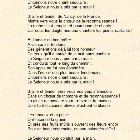
Entonnons notre chant séculaire :
Le Seigneur nous a pris par la main !
Braille et Gridel, de Nancy, de la France,
Monte vers vous le chœur de la reconnaissance !
La ruche s’est remplie et bourdonne de chants,
Car sous les doigts heureux chantent les points saillants !
Et l’amour du bon prêtre
A vaincu les ténèbres :
Des générations déjà lui font honneur
De ceux qu’il a sauvé de la nuit sans bonheur.
Le Seigneur nous a pris par la main
Et conduits tout le long du chemin ;
Son appui ne fut pas éphémère !
Dans l’espoir des plus beaux lendemains,
Entonnons notre chant séculaire :
Le Seigneur nous a pris par la main !
Braille et Gridel, vers vous nos voix s’élancent
Dans un chœur de triomphe et de reconnaissance !
La gloire a consacré votre œuvre et la maison
Dont tant d’anciens élèves illustrent le blason.
Les travaux et la peine
Ont fécondé la graine
Et près des fruits mûris s’ouvrent des fleurs encor
Pour ce beau centenaire, en son palmarès d’Or !
Le Seigneur nous conduit par la main,