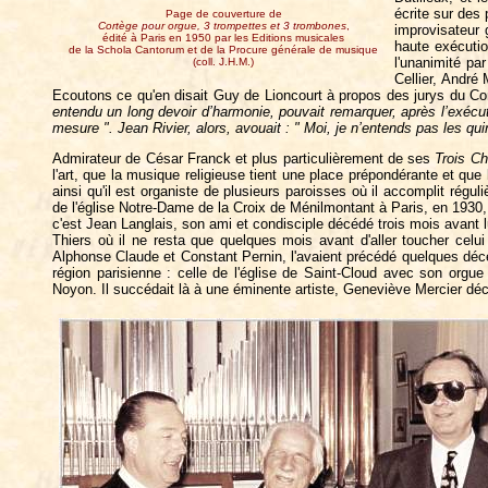
écrite sur des 
Page de couverture de
Cortège pour orgue, 3 trompettes et 3 trombones
,
improvisateur 
édité à Paris en 1950 par les Editions musicales
haute exécuti
de la Schola Cantorum et de la Procure générale de musique
l'unanimité pa
(coll. J.H.M.)
Cellier, André
Ecoutons ce qu'en disait Guy de Lioncourt à propos des jurys du Co
entendu un long devoir d’harmonie, pouvait remarquer, après l’exécuti
mesure ". Jean Rivier, alors, avouait : " Moi, je n’entends pas les qui
Admirateur de César Franck et plus particulièrement de ses
Trois Ch
l'art, que la musique religieuse tient une place prépondérante et qu
ainsi qu'il est organiste de plusieurs paroisses où il accomplit régul
de l'église Notre-Dame de la Croix de Ménilmontant à Paris, en 1930
c'est Jean Langlais, son ami et condisciple décédé trois mois avant l
Thiers où il ne resta que quelques mois avant d'aller toucher cel
Alphonse Claude et Constant Pernin, l'avaient précédé quelques décen
région parisienne : celle de l'église de Saint-Cloud avec son orgu
Noyon. Il succédait là à une éminente artiste, Geneviève Mercier déc