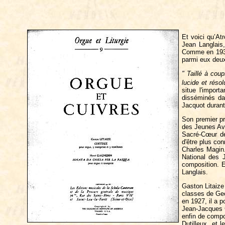
Et voici qu’At
Jean Langlais,
Comme en 1937 
parmi eux deux
" Taillé à cou
lucide et résol
situe l'impor
disséminés da
Jacquot durant 
Son premier pr
des Jeunes Ave
Sacré-Cœur de
d'être plus co
Charles Magin.
National des 
composition. E
Langlais.
Gaston Litaize
classes de Geo
en 1927, il a p
Jean-Jacques G
enfin de compo
Dutilleux, et 