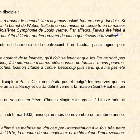
 disciple :
à trouver le second. Je n’ai jamais oublié tout ce que je lui dois. Si
en la bémol de Weber, Ballade en sol mineur et concerto en fa mineur
oisième Symphonie de Louis Vierne. Par ailleurs, j’avais été initié à
2
ar Alfred Cortot sur les œuvres de piano que j’avais à travailler
. "
ts de l’harmonie et du contrepoint. Il ne faudrait pas imaginer pour
courant de la journée, qu’il doit se lever et que les lits ne sont pas
jeuner, à la différence d’autres élèves issus de familles moins pauvres.
oches, Gaston Litaize a confié, beaucoup plus tard, qu’il n’a pas été
 disciple à Paris. Celui-ci n’hésita pas et malgré les réserves que les
e un an à Nancy et quitta définitivement la maison Saint-Paul en juin
on de son ancien élève, Charles Magin s’insurgea : " Litaize méritait
uel le lundi 8 mai 1933, ainsi qu’au mois de novembre cette même année,
ffirmé sa maîtrise de virtuose par l’interprétation à la fois très nette
 11h15, la mesure de son ingénieux et fertile talent d’improvisation.